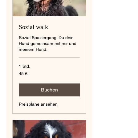
Sozial walk
Sozial Spaziergang. Du dein
Hund gemeinsam mit mir und
meinem Hund.
1 Std.
45
45 €
€
Buchen
Preispläne ansehen