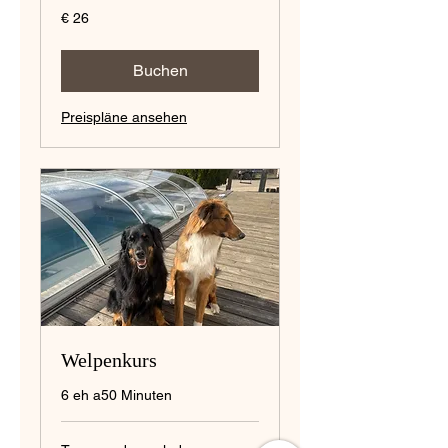
26
€ 26
Euro
Buchen
Preispläne ansehen
Welpenkurs
6 eh a50 Minuten