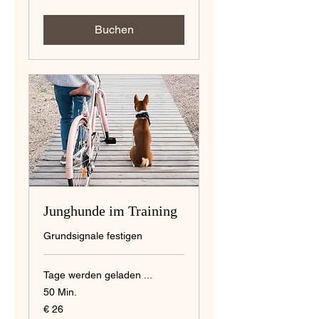
Buchen
Junghunde im Training
Grundsignale festigen
Tage werden geladen ...
50 Min.
26
€ 26
Euro