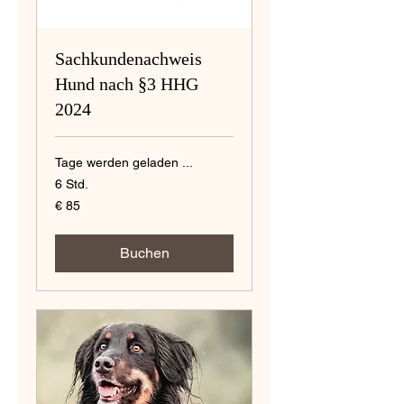
Sachkundenachweis
Hund nach §3 HHG
2024
Tage werden geladen ...
6 Std.
85
€ 85
Euro
Buchen