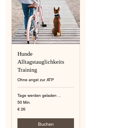
Hunde
Alltagstauglichkeits
Training
Ohne angst zur ATP
Tage werden geladen ...
50 Min.
26
€ 26
Euro
Buchen