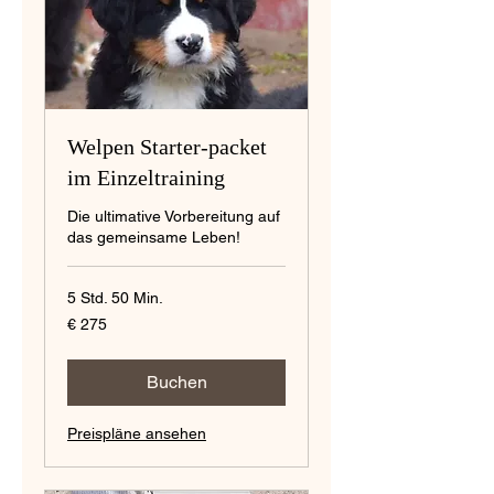
Welpen Starter-packet
im Einzeltraining
Die ultimative Vorbereitung auf
das gemeinsame Leben!
5 Std. 50 Min.
275
€ 275
Euro
Buchen
Preispläne ansehen