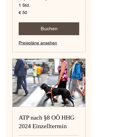
1 Std.
50
€ 50
Euro
Buchen
Preispläne ansehen
ATP nach §8 OÖ HHG
2024 Einzelltermin