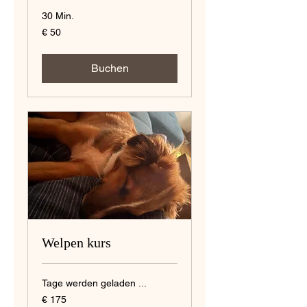
30 Min.
50
€ 50
Euro
Buchen
Welpen kurs
Tage werden geladen ...
175
€ 175
Euro