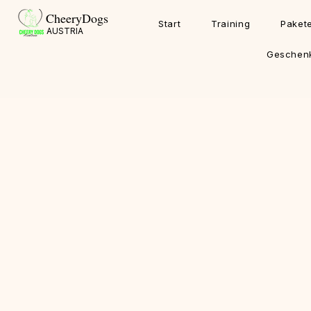
CheeryDogs
Start
Training
Pakete
AUSTRIA
Geschen
Shop
/
Trainings Karten
/
Einzelkarten