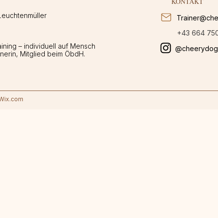
KONTAKT
Leuchtenmüller
Trainer@che
+43 664 75
ining – individuell auf Mensch
@cheerydogs
inerin, Mitglied beim ÖbdH.
 Wix.com